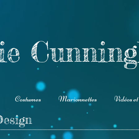
ie
Cunnin
Costumes
Marionnettes
Vidéos et
Design