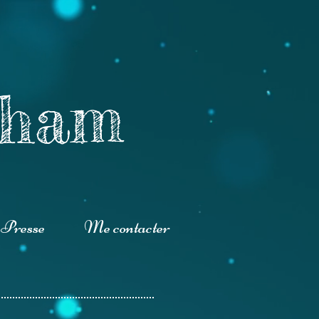
gham
 Presse
Me contacter